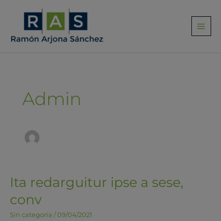
Ir
al
contenido
Admin
Ita redarguitur ipse a sese,
Ita
redarguitur
conv
ipse
a
Sin categoría
/
09/04/2021