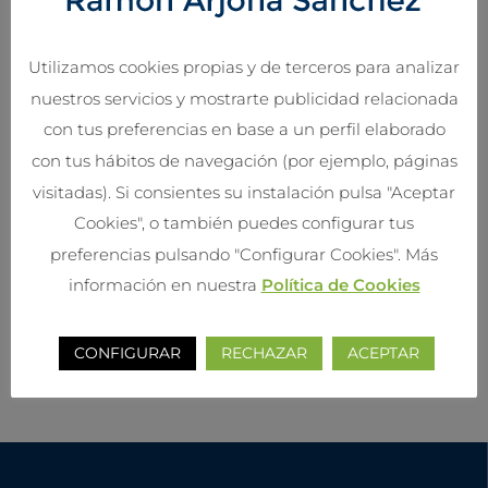
Categorías
Utilizamos cookies propias y de terceros para analizar
nuestros servicios y mostrarte publicidad relacionada
Sin categoría
con tus preferencias en base a un perfil elaborado
con tus hábitos de navegación (por ejemplo, páginas
visitadas). Si consientes su instalación pulsa "Aceptar
Meta
Cookies", o también puedes configurar tus
preferencias pulsando "Configurar Cookies". Más
Acceder
información en nuestra
Política de Cookies
Feed de entradas
Feed de comentarios
WordPress.org
CONFIGURAR
RECHAZAR
ACEPTAR