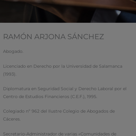
RAMÓN ARJONA SÁNCHEZ
Abogado.
Licenciado en Derecho por la Universidad de Salamanca
(1993).
Diplomatura en Seguridad Social y Derecho Laboral por el
Centro de Estudios Financieros (C.E.F.), 1995.
Colegiado nº 962 del Ilustre Colegio de Abogados de
Cáceres.
Secretario-Administrador de varias «Comunidades de