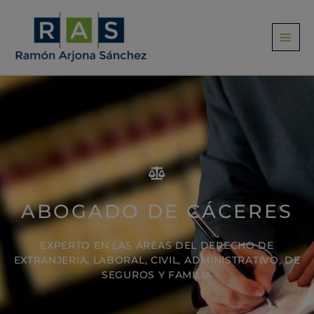
Ir
al
contenido
ABOGADO DE CÁCERES
EXPERTO EN LAS ÁREAS DEL DERECHO DE
EXTRANJERIA, LABORAL, CIVIL, ADMINISTRATIVO, DE
SEGUROS Y FAMILIA